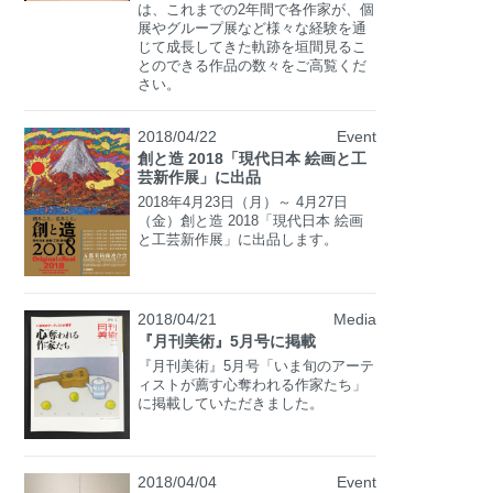
は、これまでの2年間で各作家が、個
展やグループ展など様々な経験を通
じて成長してきた軌跡を垣間見るこ
とのできる作品の数々をご高覧くだ
さい。
2018/04/22
Event
創と造 2018「現代日本 絵画と工
芸新作展」に出品
2018年4月23日（月）～ 4月27日
（金）創と造 2018「現代日本 絵画
と工芸新作展」に出品します。
2018/04/21
Media
『月刊美術』5月号に掲載
『月刊美術』5月号「いま旬のアーテ
ィストが薦す心奪われる作家たち」
に掲載していただきました。
2018/04/04
Event