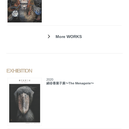
More WORKS
EXHIBITION
2020
絹谷香菜子展〜The Menagerie〜