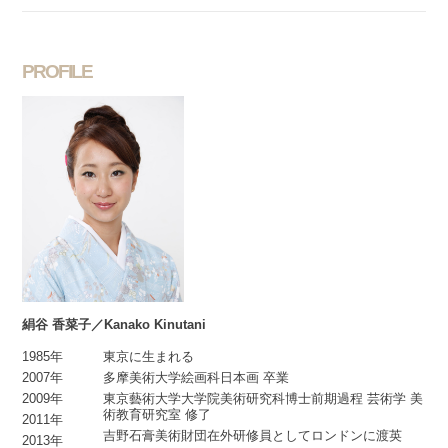
PROFILE
絹谷 香菜子／Kanako Kinutani
1985年
東京に生まれる
2007年
多摩美術大学絵画科日本画 卒業
2009年
東京藝術大学大学院美術研究科博士前期過程 芸術学 美
術教育研究室 修了
2011年
吉野石膏美術財団在外研修員としてロンドンに渡英
2013年