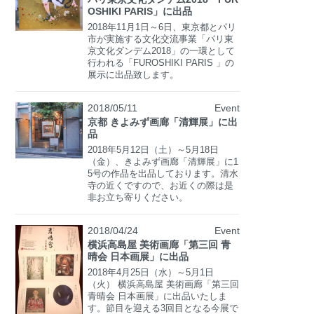
OSHIKI PARIS」に出品
2018年11月1日～6日、東京都とパリ
市が実施する文化交流事業「パリ東
京文化ダンデム2018」の一環として
行われる「FUROSHIKI PARIS 」の
展示に出品致します。
2018/05/11
Event
京都 きよみず画廊「清輝展」に出
品
2018年5月12日（土）～5月18日
（金）、きよみず画廊「清輝展」に1
5号の作品を出品しております。清水
寺の近くですので、お近くの際は是
非お立ち寄りください。
2018/04/24
Event
横浜高島屋 美術画廊「第三回 青
晴会 日本画展」に出品
2018年4月25日（水）～5月1日
（火） 横浜高島屋 美術画廊「第三回
青晴会 日本画展」に出品いたしま
す。節目を迎える3回目となる今展で